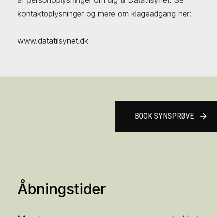
af personoplysninger om dig til Datatilsynet. Se
kontaktoplysninger og mere om klageadgang her:
www.datatilsynet.dk
BOOK SYNSPRØVE
arrow_forward
Åbningstider