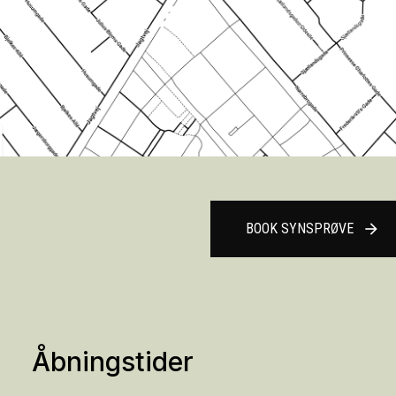
BOOK SYNSPRØVE
arrow_forward
Åbningstider