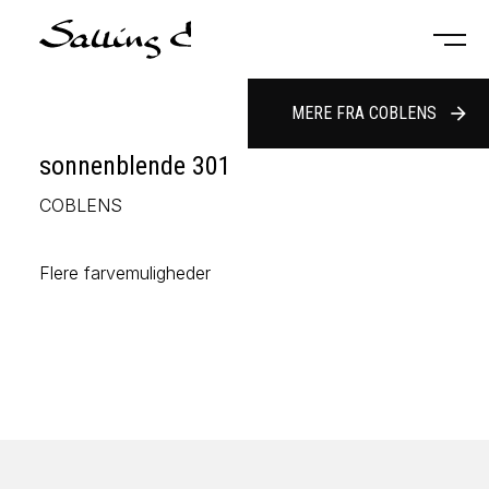
MERE FRA COBLENS
arrow_forward
sonnenblende 301
COBLENS
Flere farvemuligheder