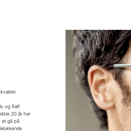
valitet.
ls og Ralf
dste 20 år har
 at gå på
delukkende