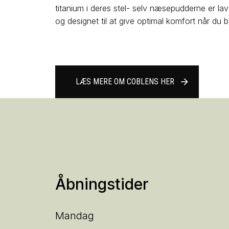
titanium i deres stel- selv næsepudderne er lave
og designet til at give optimal komfort når du bæ
LÆS MERE OM COBLENS HER
arrow_forward
Åbningstider
Mandag