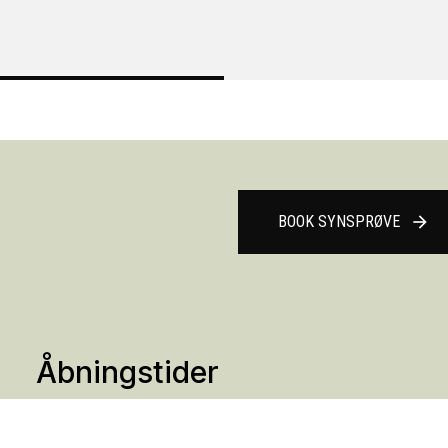
BOOK SYNSPRØVE
arrow_forward
Åbningstider
Mandag
Lukket