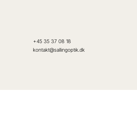
+45 35 37 08 18
kontakt@sallingoptik.dk
arrow_forward