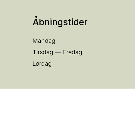
Åbningstider
Mandag
Tirsdag — Fredag
Lørdag
BOOK SYNSPRØVE
arrow_forward