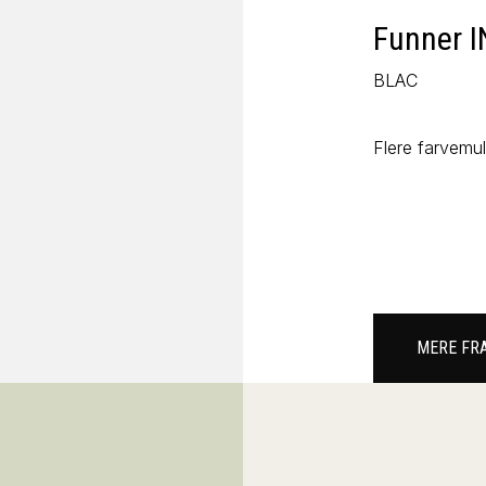
Funner 
BLAC
Flere farvemu
MERE FR