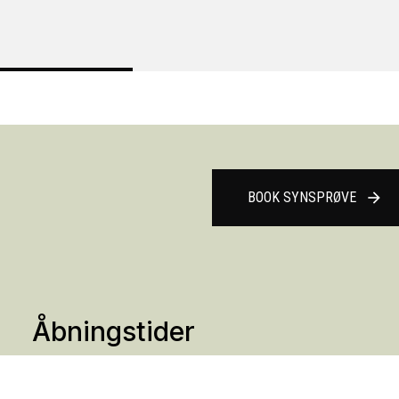
BOOK SYNSPRØVE
arrow_forward
Åbningstider
Mandag
Lukket