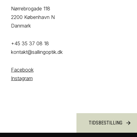
Nørrebrogade 118
2200 København N
Danmark
+45 35 37 08 18
kontakt@sallingoptik.dk
Facebook
Instagram
TIDSBESTILLING
arrow_forward