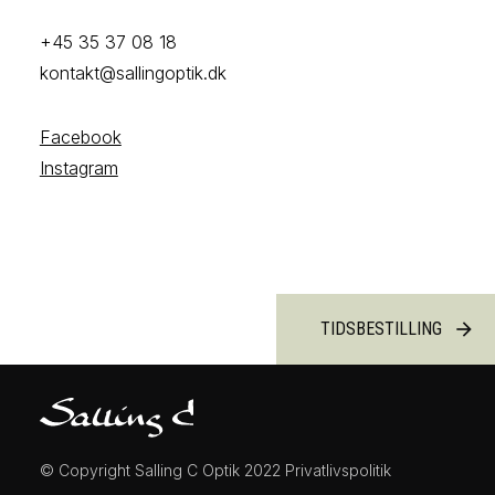
+45 35 37 08 18
kontakt@sallingoptik.dk
Facebook
Instagram
TIDSBESTILLING
arrow_forward
© Copyright Salling C Optik 2022
Privatlivspolitik