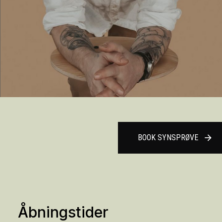
BOOK SYNSPRØVE
arrow_forward
Åbningstider