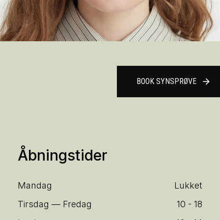
BOOK SYNSPRØVE
arrow_forward
Åbningstider
Mandag
Lukket
Tirsdag — Fredag
10 - 18